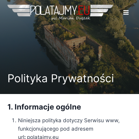
Przejdź
do
treści
Polityka Prywatności
1. Informacje ogólne
Niniejsza polityka dotyczy Serwisu www,
funkcjonującego pod adresem
url
:
polatajmy.eu